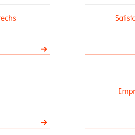
techs
Satisf
Empr