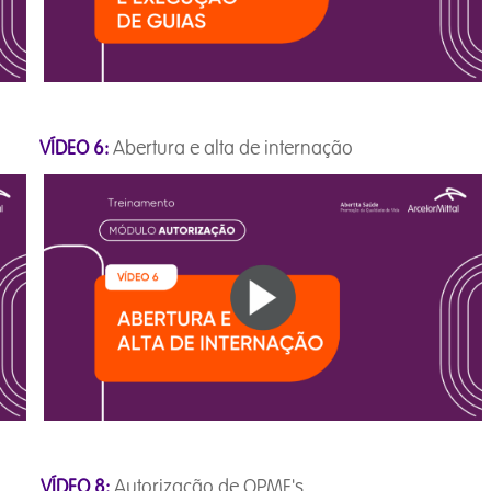
ação
VÍDEO 6:
Abertura e alta de internação
ares
VÍDEO 8:
Autorização de OPME's