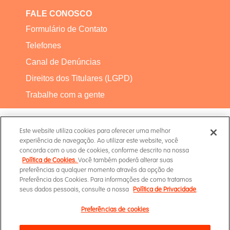
FALE CONOSCO
Formulário de Contato
Telefones
Canal de Denúncias
Direitos dos Titulares (LGPD)
Trabalhe com a gente
Este website utiliza cookies para oferecer uma melhor
experiência de navegação. Ao utilizar este website, você
concorda com o uso de cookies, conforme descrito na nossa
Política de Cookies.
Você também poderá alterar suas
Termos de Uso
preferências a qualquer momento através da opção de
Preferência dos Cookies. Para informações de como tratamos
seus dados pessoais, consulte a nossa
Política de Privacidade
.
Política de Privacidade
Preferências de cookies
Canal de
Política de Cookies