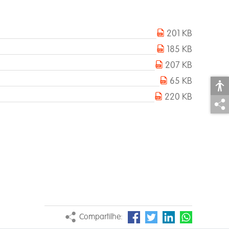
201 KB
185 KB
207 KB
65 KB
220 KB
Compartilhe: