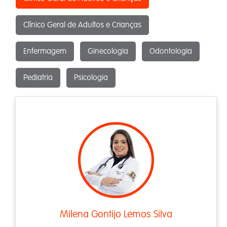
Clínico Geral de Adultos e Crianças
Enfermagem
Ginecologia
Odontologia
Pediatria
Psicologia
Milena Gontijo Lemos Silva