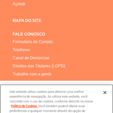
Açolab
MAPA DO SITE
FALE CONOSCO
Formulário de Contato
Telefones
Canal de Denúncias
Direitos dos Titulares (LGPD)
Trabalhe com a gente
Este website utiliza cookies para oferecer uma melhor
experiência de navegação. Ao utilizar este website, você
concorda com o uso de cookies, conforme descrito na nossa
Política de Cookies.
Você também poderá alterar suas
Termos de Uso
preferências a qualquer momento através da opção de