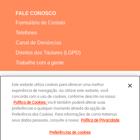
FALE CONOSCO
Formulário de Contato
Telefones
Canal de Denúncias
Direitos dos Titulares (LGPD)
Trabalhe com a gente
Este website utiliza cookies para oferecer uma melhor
experiência de navegação. Ao utilizar este website, você
concorda com o uso de cookies, conforme descrito na nossa
Política de Cookies.
Você também poderá alterar suas
Termos de Uso
preferências a qualquer momento através da opção de
Preferência dos Cookies. Para informações de como tratamos
seus dados pessoais, consulte a nossa
Política de Privacidade
.
Política de Privacidade
Preferências de cookies
Canal de