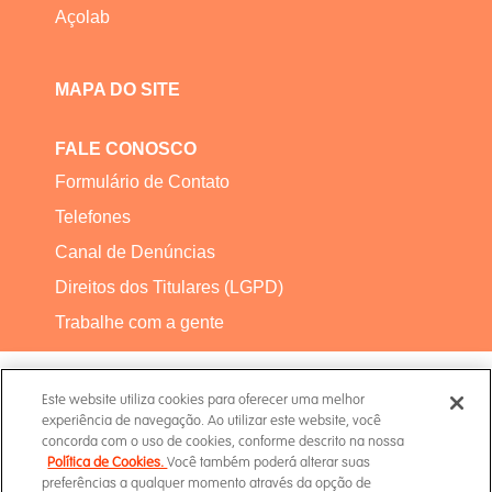
Açolab
MAPA DO SITE
FALE CONOSCO
Formulário de Contato
Telefones
Canal de Denúncias
Direitos dos Titulares (LGPD)
Trabalhe com a gente
Este website utiliza cookies para oferecer uma melhor
experiência de navegação. Ao utilizar este website, você
concorda com o uso de cookies, conforme descrito na nossa
Política de Cookies.
Você também poderá alterar suas
Termos de Uso
preferências a qualquer momento através da opção de