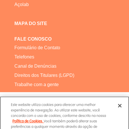
Açolab
MAPA DO SITE
FALE CONOSCO
Formulário de Contato
Telefones
Canal de Denúncias
Direitos dos Titulares (LGPD)
Trabalhe com a gente
Este website utiliza cookies para oferecer uma melhor
experiência de navegação. Ao utilizar este website, você
concorda com o uso de cookies, conforme descrito na nossa
Política de Cookies.
Você também poderá alterar suas
Termos de Uso
preferências a qualquer momento através da opção de