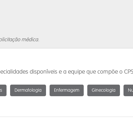
olicitação médica.
cialidades disponíveis e a equipe que compõe o CPS 
as
Dermatologia
Enfermagem
Ginecologia
Nu