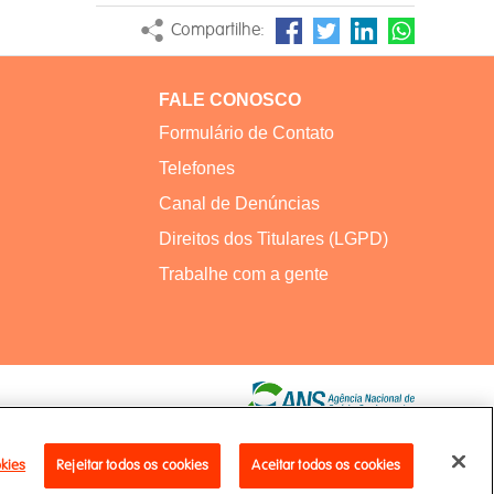
Compartilhe:
FALE CONOSCO
Formulário de Contato
Telefones
Canal de Denúncias
Direitos dos Titulares (LGPD)
Trabalhe com a gente
okies
Rejeitar todos os cookies
Aceitar todos os cookies
Copyright 2021 - ArcelorMittal