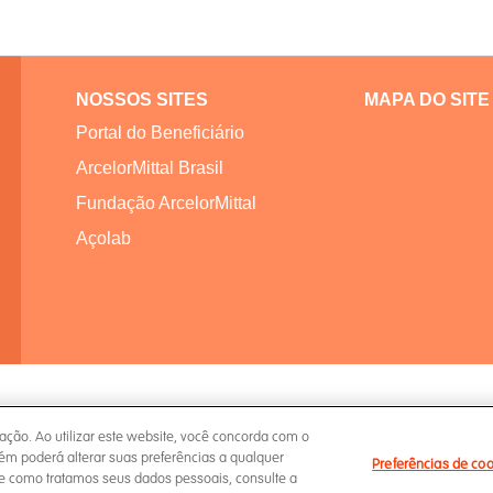
NOSSOS SITES
MAPA DO SITE
Portal do Beneficiário
ArcelorMittal Brasil
Fundação ArcelorMittal
Açolab
ação. Ao utilizar este website, você concorda com o
m poderá alterar suas preferências a qualquer
Preferências de co
e como tratamos seus dados pessoais, consulte a
 de Privacidade
Política de Cookies