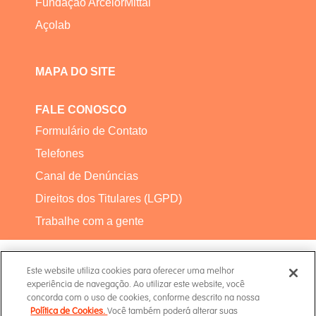
Fundação ArcelorMittal
Açolab
MAPA DO SITE
FALE CONOSCO
Formulário de Contato
Telefones
Canal de Denúncias
Direitos dos Titulares (LGPD)
Trabalhe com a gente
Este website utiliza cookies para oferecer uma melhor
experiência de navegação. Ao utilizar este website, você
concorda com o uso de cookies, conforme descrito na nossa
Política de Cookies.
Você também poderá alterar suas