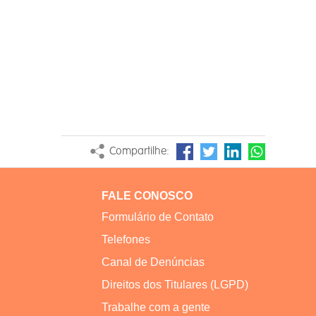
Compartilhe:
FALE CONOSCO
Formulário de Contato
Telefones
Canal de Denúncias
Direitos dos Titulares (LGPD)
Trabalhe com a gente