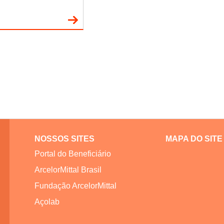
NOSSOS SITES
MAPA DO SITE
Portal do Beneficiário
ArcelorMittal Brasil
Fundação ArcelorMittal
Açolab