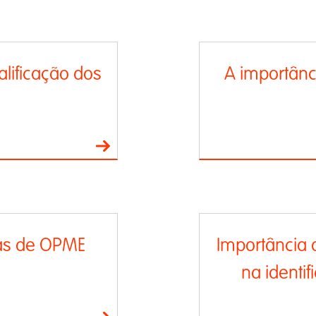
lificação dos
A importânci
as de OPME
Importância 
na identi