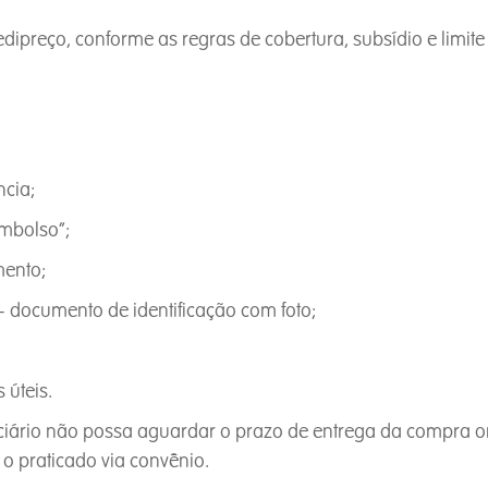
Medipreço, conforme as regras de cobertura, subsídio e limi
cia;
embolso”;
mento;
 + documento de identificação com foto;
 úteis.
iciário não possa aguardar o prazo de entrega da compra 
 praticado via convênio.