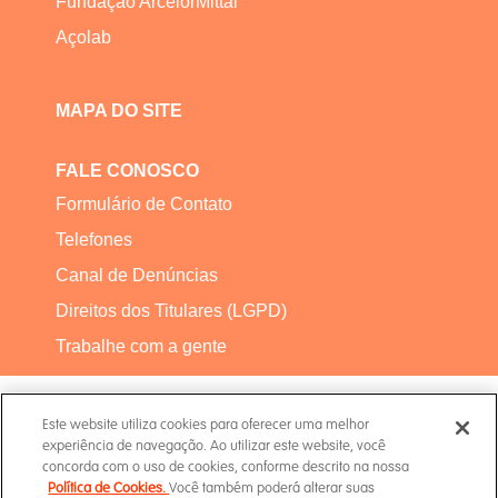
Fundação ArcelorMittal
Açolab
MAPA DO SITE
FALE CONOSCO
Formulário de Contato
Telefones
Canal de Denúncias
Direitos dos Titulares (LGPD)
Trabalhe com a gente
Este website utiliza cookies para oferecer uma melhor
experiência de navegação. Ao utilizar este website, você
concorda com o uso de cookies, conforme descrito na nossa
Política de Cookies.
Você também poderá alterar suas