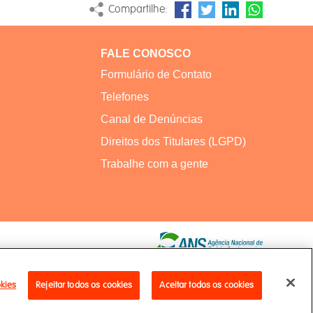
Compartilhe:
FALE CONOSCO
Formulário de Contato
Telefones
Canal de Denúncias
Direitos dos Titulares (LGPD)
Trabalhe com a gente
okies
Rejeitar todos os cookies
Aceitar todos os cookies
Copyright 2021 - ArcelorMittal