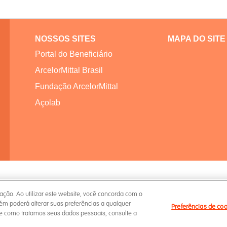
NOSSOS SITES
MAPA DO SITE
Portal do Beneficiário
ArcelorMittal Brasil
Fundação ArcelorMittal
Açolab
ação. Ao utilizar este website, você concorda com o
m poderá alterar suas preferências a qualquer
Preferências de co
e como tratamos seus dados pessoais, consulte a
 de Privacidade
Política de Cookies